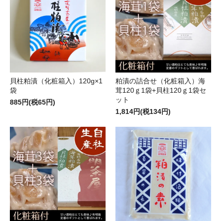
貝柱粕漬（化粧箱入）120g×1
粕漬の詰合せ（化粧箱入）海
袋
茸120ｇ1袋+貝柱120ｇ1袋セ
ット
885円(税65円)
1,814円(税134円)