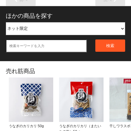
ほかの商品を探す
検索
売れ筋商品
うなぎのカリカリ 50g
うなぎのカリカリ（またい
干しワラスボ