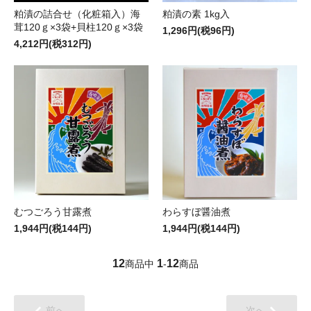
粕漬の素 1kg入
粕漬の詰合せ（化粧箱入）海
茸120ｇ×3袋+貝柱120ｇ×3袋
1,296円(税96円)
4,212円(税312円)
むつごろう甘露煮
わらすぼ醤油煮
1,944円(税144円)
1,944円(税144円)
12
1
12
商品中
-
商品
前へ
次へ