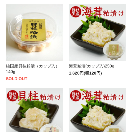
純国産貝柱粕漬（カップ入）
海茸粕漬(カップ入)250g
140g
1,620円(税120円)
SOLD OUT