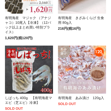
有明海産 マジャク （アナジ
有明海産 きざみくらげ 生食
ャコ）10尾入【冷凍】（12パ
用 80g入
ック以上まとめ買い特別プラ
216円(税16円)
イス）
1,620円(税120円)
しばっち 400g 【有明海産マ
有明海産 あみ漬け 120g入
エビ（芝エビ）冷凍】
SOLD OUT
SOLD OUT