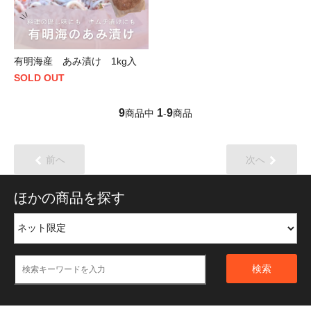
有明海産 あみ漬け 1kg入
SOLD OUT
9
1
9
商品中
-
商品
前へ
次へ
ほかの商品を探す
検索