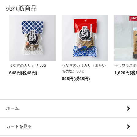
売れ筋商品
うなぎのカリカリ 50g
うなぎのカリカリ（またい
干しワラスボ
ちの塩）50ｇ
648円(税48円)
1,620円(税
648円(税48円)
ホーム
カートを見る