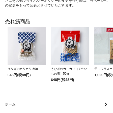
たはその他プライバシーポリシーの変更を行う際は、当ページへ
の変更をもって公表とさせていただきます。
売れ筋商品
うなぎのカリカリ 50g
うなぎのカリカリ（またい
干しワラスボ
ちの塩）50ｇ
648円(税48円)
1,620円(税
648円(税48円)
ホーム