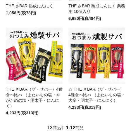
THE さBAR 熟成にんにく
THE さBAR 熟成にんにく 業務
用 10個入り
1,058円(税78円)
6,680円(税494円)
THE さBAR（ザ・サバー）4種
☆ THE さBAR（ザ・サバー）
食べ比べ （またいちの塩・や
4種食べ比べ （またいちの塩・
がための塩・明太子・にんに
大辛・明太子・にんにく）
く）
4,233円(税313円)
4,233円(税313円)
13
1
12
商品中
-
商品