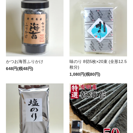
かつお海苔ふりかけ
味のり 8切5枚×20束 (全形12.5
枚分)
648円(税48円)
1,080円(税80円)