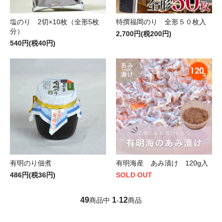
塩のり 2切×10枚（全形5枚
特撰福岡のり 全形５０枚入
分）
2,700円(税200円)
540円(税40円)
有明のり佃煮
有明海産 あみ漬け 120g入
486円(税36円)
SOLD OUT
49
1
12
商品中
-
商品