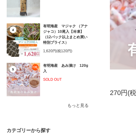
有明海産 マジャク （アナ
4
ジャコ）10尾入【冷凍】
（12パック以上まとめ買い
特別プライス）
1,620円(税120円)
有明海産 あみ漬け 120g
5
入
SOLD OUT
270円(税
もっと見る
カテゴリーから探す