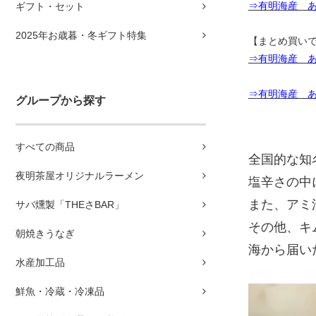
⇒有明海産 あみ
ギフト・セット
2025年お歳暮・冬ギフト特集
【まとめ買い
⇒有明海産 あみ
⇒有明海産 あ
グループから探す
すべての商品
全国的な知
夜明茶屋オリジナルラーメン
塩辛さの中
また、アミ
サバ燻製「THEさBAR」
その他、キ
朝焼きうなぎ
海から届い
水産加工品
鮮魚・冷蔵・冷凍品