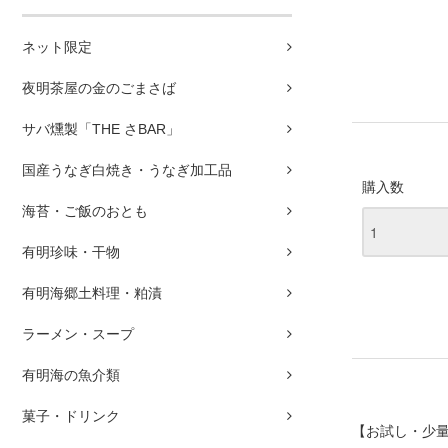
ネット限定
夜明茶屋の金のごまさば
サバ燻製「THE さBAR」
国産うなぎ白焼き・うなぎ加工品
購入数
海苔・ご飯のおとも
有明珍味・干物
有明海郷土料理・粕漬
ラーメン・スープ
有明海の魚介類
菓子・ドリンク
【お試し・少