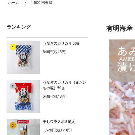
ホーム
>
└ 500 円未満
ランキング
有明海産
うなぎのカリカリ 50g
1
648円(税48円)
うなぎのカリカリ（またい
2
ちの塩）50ｇ
648円(税48円)
干しワラスボ 5尾入
3
1,620円(税120円)