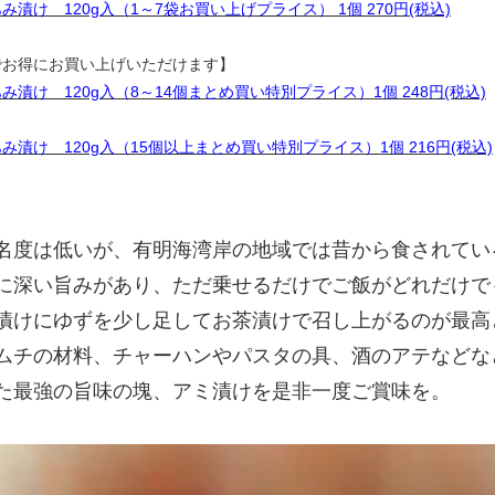
漬け 120g入（1～7袋お買い上げプライス） 1個 270円(税込)
でお得にお買い上げいただけます】
漬け 120g入（8～14個まとめ買い特別プライス）1個 248円(税込)
み漬け 120g入（15個以上まとめ買い特別プライス）1個 216円(税込)
名度は低いが、有明海湾岸の地域では昔から食されてい
に深い旨みがあり、ただ乗せるだけでご飯がどれだけで
漬けにゆずを少し足してお茶漬けで召し上がるのが最高
ムチの材料、チャーハンやパスタの具、酒のアテなどな
た最強の旨味の塊、アミ漬けを是非一度ご賞味を。