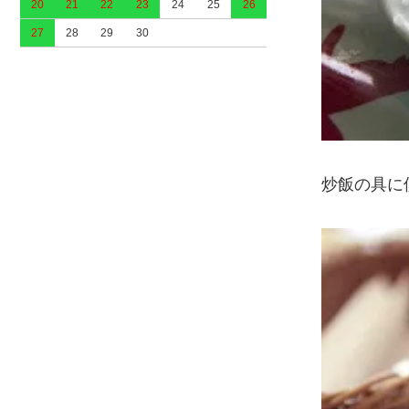
20
21
22
23
24
25
26
27
28
29
30
炒飯の具に