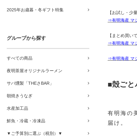
2025年お歳暮・冬ギフト特集
【お試し・少
⇒有明海産 マジ
【まとめ買い
グループから探す
⇒有明海産 マジ
すべての商品
⇒有明海産 マジ
夜明茶屋オリジナルラーメン
■殻ご
サバ燻製「THEさBAR」
朝焼きうなぎ
水産加工品
有明海の
鮮魚・冷蔵・冷凍品
届け。
▼ご予算別に選ぶ（税別）▼