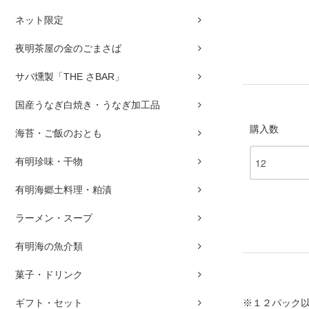
ネット限定
夜明茶屋の金のごまさば
サバ燻製「THE さBAR」
国産うなぎ白焼き・うなぎ加工品
購入数
海苔・ご飯のおとも
有明珍味・干物
有明海郷土料理・粕漬
ラーメン・スープ
有明海の魚介類
菓子・ドリンク
ギフト・セット
※１２パック