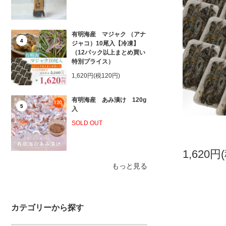
有明海産 マジャク （アナ
4
ジャコ）10尾入【冷凍】
（12パック以上まとめ買い
特別プライス）
1,620円(税120円)
有明海産 あみ漬け 120g
5
入
SOLD OUT
1,620円
もっと見る
カテゴリーから探す