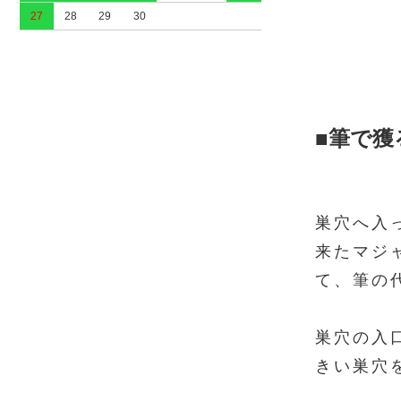
27
28
29
30
■筆で獲
巣穴へ入
来たマジ
て、筆の
巣穴の入
きい巣穴