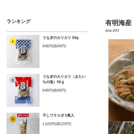
ランキング
有明海産
ana-203
うなぎのカリカリ 50g
1
648円(税48円)
うなぎのカリカリ（またい
2
ちの塩）50ｇ
648円(税48円)
干しワラスボ 5尾入
3
1,620円(税120円)